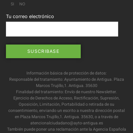
SI
NO
Tu correo electrónico
Información básica de protección de datos:
Responsable del tratamiento: Ayuntamiento de Antigua. Plaza
Marcos Trujillo,1. Antigua. 35630
Finalidad del tratamiento: Envío de nuestro Newsletter.
Ejercicio de Derechos de Acceso, Rectificación, Supresión,
Oposición, Limitación, Portabilidad o retirada de su
consentimiento, enviando un escrito a nuestra dirección postal
en Plaza Marcos Trujillo,1. Antigua. 35630, o a través de
atencionalciudadano@ayto-antigua.es
También puede poner una reclamación ante la Agencia Española