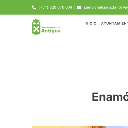
(+34) 928 878 004
atencionalciudadano@ay
INICIO
AYUNTAMIEN
Enamó