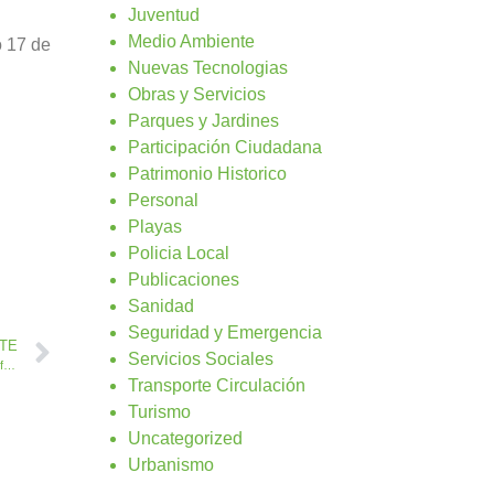
Juventud
Medio Ambiente
o 17 de
Nuevas Tecnologias
Obras y Servicios
Parques y Jardines
Participación Ciudadana
Patrimonio Historico
Personal
Playas
Policia Local
Publicaciones
Sanidad
Seguridad y Emergencia
NTE
Servicios Sociales
El Carnaval llega a Caleta de Fuste con un Muy muy lejano, reino de fantasía
Transporte Circulación
Turismo
Uncategorized
Urbanismo