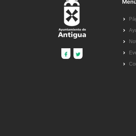
Menú
Pág
Ay
Not
Ev
Co