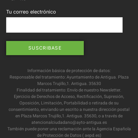
Tu correo electrónico
Información básica de protección de datos:
Responsable del tratamiento: Ayuntamiento de Antigua. Plaza
Marcos Trujillo,1. Antigua. 35630
Finalidad del tratamiento: Envío de nuestro Newsletter.
Ejercicio de Derechos de Acceso, Rectificación, Supresión,
Oposición, Limitación, Portabilidad o retirada de su
consentimiento, enviando un escrito a nuestra dirección postal
en Plaza Marcos Trujillo,1. Antigua. 35630, o a través de
atencionalciudadano@ayto-antigua.es
También puede poner una reclamación ante la Agencia Española
de Protección de Datos ( aepd.es)