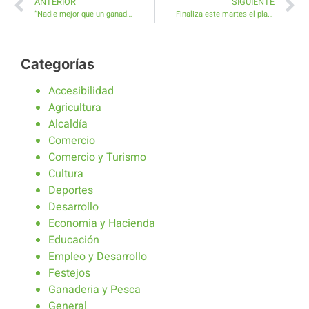
ANTERIOR
SIGUIENTE
“Nadie mejor que un ganadero conoce cada rincón de nuestro pueblo”, D. Francisco Hernández.
Finaliza este martes el plazo para solicitar subvenciones en materia de fomento del Deporte en el Municipio de Antigua
Categorías
Accesibilidad
Agricultura
Alcaldía
Comercio
Comercio y Turismo
Cultura
Deportes
Desarrollo
Economia y Hacienda
Educación
Empleo y Desarrollo
Festejos
Ganaderia y Pesca
General