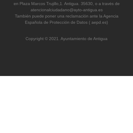
en Plaza Marcos Trujillo,1. Antigua. 35630, o a través de
atencionalciudadano@ayto-antigua.es
También puede poner una reclamación ante la Agencia
Española de Protección de Datos ( aepd.es)
Copyright © 2021. Ayuntamiento de Antigua