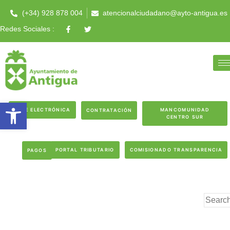
(+34) 928 878 004
atencionalciudadano@ayto-antigua.es
Redes Sociales :
Abrir barra de herramientas
SEDE ELECTRÓNICA
MANCOMUNIDAD
CONTRATACIÓN
CENTRO SUR
PORTAL TRIBUTARIO
COMISIONADO TRANSPARENCIA
PAGOS