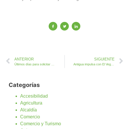
ANTERIOR
SIGUIENTE
Últimos días para solicitar Transporte Escolar los estudiantes que cursen fuera del Municipio de Antigua
Antigua impulsa con El Vega la campaña Cuidemos el Medio Ambiente
Categorías
Accesibilidad
Agricultura
Alcaldía
Comercio
Comercio y Turismo