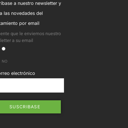
íbase a nuestro newsletter y
ba las novedades del
tamiento por email
ente que le enviemos nuestro
etter a su email
NO
rreo electrónico