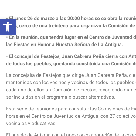
Abrir barra de herramientas
• El lunes 26 de marzo a las 20:00 horas se celebra la reu
años, cerca de una treintena para organizar la Comisión de
• En la reunión, que tendrá lugar en el Centro de Juventud d
las Fiestas en Honor a Nuestra Señora de La Antigua.
• El concejal de Festejos, Juan Cabrera Peña cierra con An
de todos los pueblos, quedando constituida una Comisión d
La concejalía de Festejos que dirige Juan Cabrera Peña, cie
mantenidas con los vecinos y vecinas de todos los pueblos d
cada uno de ellos un Comisión de Fiestas, recogiendo nume
ser incluidas en el programa o buscar alternativas.
Esta serie de reuniones para constituir las Comisiones de Fi
horas en el Centro de Juventud de Antigua, con 27 colectivo
vecinales y educativas.
El pueblo de Antigua con el apoyo y colaboración de la conc