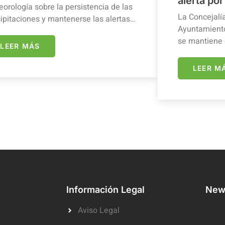
alerta por
orología sobre la persistencia de las
La Concejalí
ipitaciones y mantenerse las alertas…
Ayuntamiento
se mantiene 
LEER MÁS
LEER M
Información Legal
News
Aviso Legal