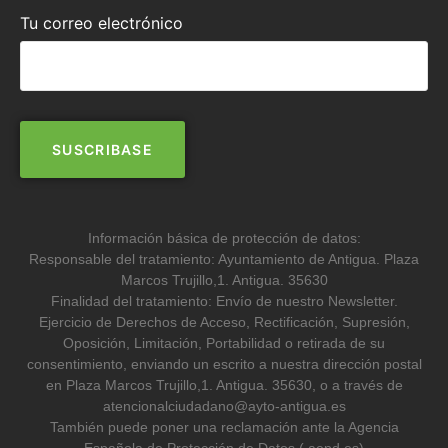
Tu correo electrónico
Información básica de protección de datos:
Responsable del tratamiento: Ayuntamiento de Antigua. Plaza
Marcos Trujillo,1. Antigua. 35630
Finalidad del tratamiento: Envío de nuestro Newsletter.
Ejercicio de Derechos de Acceso, Rectificación, Supresión,
Oposición, Limitación, Portabilidad o retirada de su
consentimiento, enviando un escrito a nuestra dirección postal
en Plaza Marcos Trujillo,1. Antigua. 35630, o a través de
atencionalciudadano@ayto-antigua.es
También puede poner una reclamación ante la Agencia