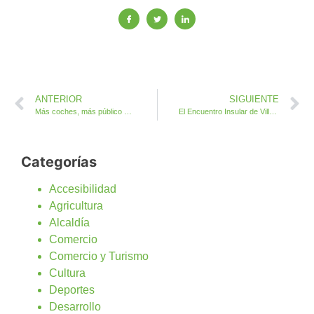
ANTERIOR
SIGUIENTE
Más coches, más público y 1.500 kl de Alimentos no perecederos en el 10º Motor Solidario
El Encuentro Insular de Villancicos regresa para quedarse en la Iglesia de Antigua
Categorías
Accesibilidad
Agricultura
Alcaldía
Comercio
Comercio y Turismo
Cultura
Deportes
Desarrollo