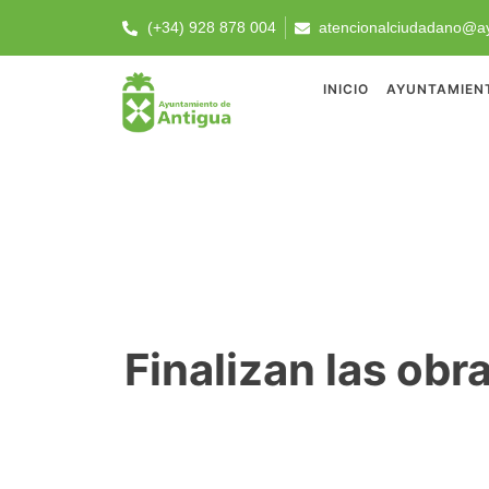
(+34) 928 878 004
atencionalciudadano@ay
INICIO
AYUNTAMIEN
Finalizan las obr