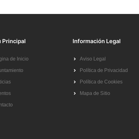
 Principal
Información Legal
ina de Inicio
Aviso Legal
untamiento
Política de Privacidad
icias
Política de Cookies
entos
Mapa de Sitio
ntacto