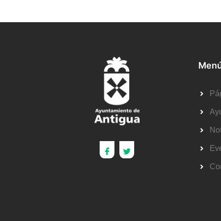
Menú
Pág
Ay
Not
Ev
Co