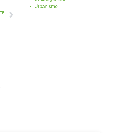
Urbanismo
NTE
Vecinos, vecinas y Nuestra Señora de Guadalupe celebran la Fiesta del Agua
s