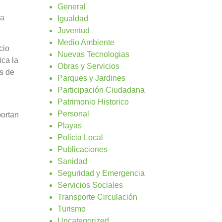
General
ia
Igualdad
Juventud
Medio Ambiente
cio
Nuevas Tecnologias
ca la
Obras y Servicios
as de
Parques y Jardines
Participación Ciudadana
Patrimonio Historico
Personal
portan
Playas
Policia Local
Publicaciones
Sanidad
Seguridad y Emergencia
Servicios Sociales
Transporte Circulación
Turismo
Uncategorized