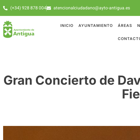
(+34) 928 878 004
atencionalciudadano@ayto-antigua.es
INICIO
AYUNTAMIENTO
ÁREAS
N
CONTACT
Gran Concierto de Dav
Fi