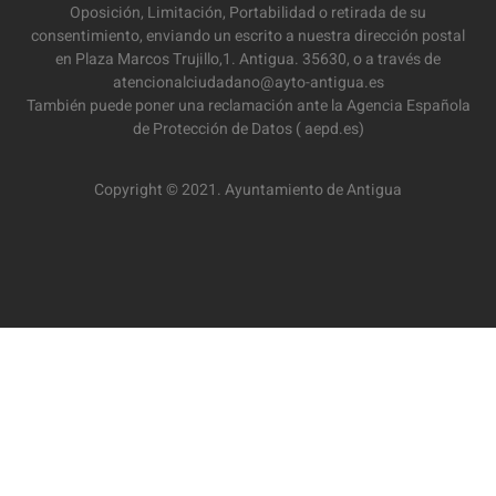
Oposición, Limitación, Portabilidad o retirada de su
consentimiento, enviando un escrito a nuestra dirección postal
en Plaza Marcos Trujillo,1. Antigua. 35630, o a través de
atencionalciudadano@ayto-antigua.es
También puede poner una reclamación ante la Agencia Española
de Protección de Datos ( aepd.es)
Copyright © 2021. Ayuntamiento de Antigua