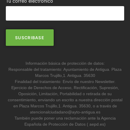
Tu correo electrónico
Información básica de protección de datos:
Responsable del tratamiento: Ayuntamiento de Antigua. Plaza
Marcos Trujillo,1. Antigua. 35630
Finalidad del tratamiento: Envío de nuestro Newsletter.
Ejercicio de Derechos de Acceso, Rectificación, Supresión,
Oposición, Limitación, Portabilidad o retirada de su
consentimiento, enviando un escrito a nuestra dirección postal
en Plaza Marcos Trujillo,1. Antigua. 35630, o a través de
atencionalciudadano@ayto-antigua.es
También puede poner una reclamación ante la Agencia
Española de Protección de Datos ( aepd.es)