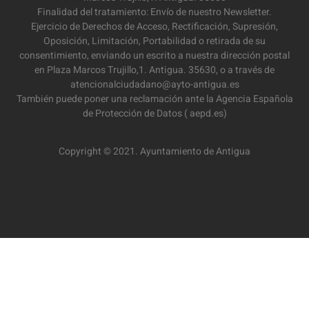
Finalidad del tratamiento: Envío de nuestro Newsletter.
Ejercicio de Derechos de Acceso, Rectificación, Supresión,
Oposición, Limitación, Portabilidad o retirada de su
consentimiento, enviando un escrito a nuestra dirección postal
en Plaza Marcos Trujillo,1. Antigua. 35630, o a través de
atencionalciudadano@ayto-antigua.es
También puede poner una reclamación ante la Agencia Española
de Protección de Datos ( aepd.es)
Copyright © 2021. Ayuntamiento de Antigua