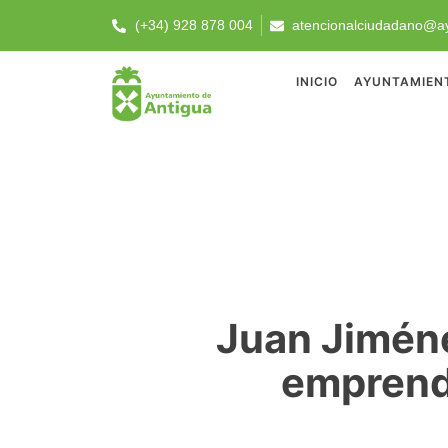
(+34) 928 878 004
atencionalciudadano@ay
INICIO
AYUNTAMIEN
Juan Jiméne
emprend