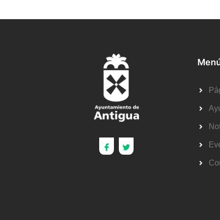
Menú
Pág
Ay
Not
Ev
Co