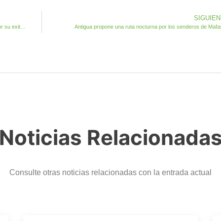
SIGUIE
El Ayuntamiento felicita a Maikel López de Agua de Bueyes por su exitosa trayectoria como entrenador internacional
Antigua propone una ruta nocturna por los senderos de Maf
Noticias Relacionada
Consulte otras noticias relacionadas con la entrada actual