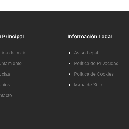
 Principal
Información Legal
ina de Inicio
Aviso Legal
untamiento
Política de Privacidad
icias
Política de Cookies
entos
Mapa de Sitio
ntacto