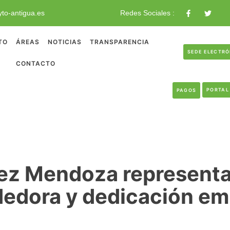
to-antigua.es
Redes Sociales :
TO
ÁREAS
NOTICIAS
TRANSPARENCIA
SEDE ELECTR
CONTACTO
PORTAL
PAGOS
z Mendoza representa l
edora y dedicación emp