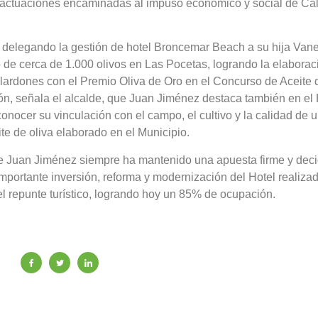
 o actuaciones encaminadas al impuso económico y social de Ca
s, delegando la gestión de hotel Broncemar Beach a su hija Van
vo de cerca de 1.000 olivos en Las Pocetas, logrando la elaborac
alardones con el Premio Oliva de Oro en el Concurso de Aceite 
ón, señala el alcalde, que Juan Jiménez destaca también en el 
ocer su vinculación con el campo, el cultivo y la calidad de 
ite de oliva elaborado en el Municipio.
e Juan Jiménez siempre ha mantenido una apuesta firme y deci
portante inversión, reforma y modernización del Hotel realiza
el repunte turístico, logrando hoy un 85% de ocupación.