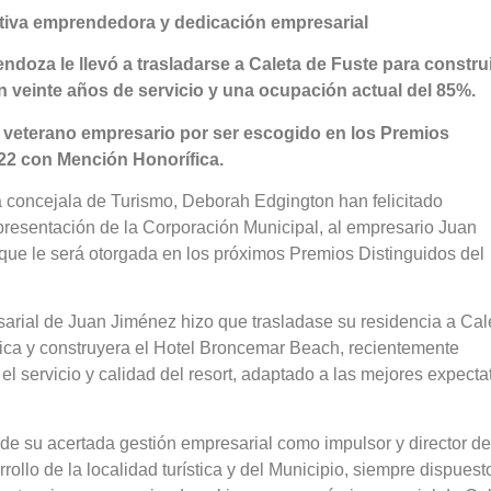
ativa emprendedora y dedicación empresarial
doza le llevó a trasladarse a Caleta de Fuste para construi
on veinte años de servicio y una ocupación actual del 85%.
 al veterano empresario por ser escogido en los Premios
22 con Mención Honorífica.
a concejala de Turismo, Deborah Edgington han felicitado
epresentación de la Corporación Municipal, al empresario Juan
ue le será otorgada en los próximos Premios Distinguidos del
arial de Juan Jiménez hizo que trasladase su residencia a Cal
stica y construyera el Hotel Broncemar Beach, recientemente
l servicio y calidad del resort, adaptado a las mejores expecta
e su acertada gestión empresarial como impulsor y director de
llo de la localidad turística y del Municipio, siempre dispuest