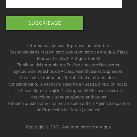
Información básica de protección de datos:
Responsable del tratamiento: Ayuntamiento de Antigua. Plaza
Marcos Trujillo,1. Antigua. 35630
Finalidad del tratamiento: Envío de nuestro Newsletter.
Ejercicio de Derechos de Acceso, Rectificación, Supresión,
Oposición, Limitación, Portabilidad o retirada de su
consentimiento, enviando un escrito a nuestra dirección postal
en Plaza Marcos Trujillo,1. Antigua. 35630, o a través de
atencionalciudadano@ayto-antigua.es
También puede poner una reclamación ante la Agencia Española
de Protección de Datos ( aepd.es)
Copyright © 2021. Ayuntamiento de Antigua