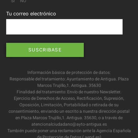
SI
NO
Tu correo electrónico
Información básica de protección de datos:
Responsable del tratamiento: Ayuntamiento de Antigua. Plaza
Marcos Trujillo,1. Antigua. 35630
Finalidad del tratamiento: Envío de nuestro Newsletter.
Ejercicio de Derechos de Acceso, Rectificación, Supresión,
Oposición, Limitación, Portabilidad o retirada de su
consentimiento, enviando un escrito a nuestra dirección postal
en Plaza Marcos Trujillo,1. Antigua. 35630, o a través de
atencionalciudadano@ayto-antigua.es
También puede poner una reclamación ante la Agencia Española
de Protección de Datos ( aepd.es)