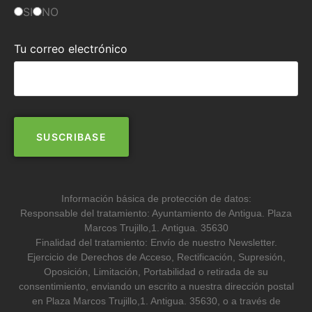
SI
NO
Tu correo electrónico
Información básica de protección de datos:
Responsable del tratamiento: Ayuntamiento de Antigua. Plaza
Marcos Trujillo,1. Antigua. 35630
Finalidad del tratamiento: Envío de nuestro Newsletter.
Ejercicio de Derechos de Acceso, Rectificación, Supresión,
Oposición, Limitación, Portabilidad o retirada de su
consentimiento, enviando un escrito a nuestra dirección postal
en Plaza Marcos Trujillo,1. Antigua. 35630, o a través de