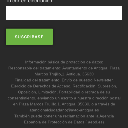
Tu correo electrónico
Información básica de protección de datos:
Responsable del tratamiento: Ayuntamiento de Antigua. Plaza
Marcos Trujillo,1. Antigua. 35630
Finalidad del tratamiento: Envío de nuestro Newsletter.
Ejercicio de Derechos de Acceso, Rectificación, Supresión,
Oposición, Limitación, Portabilidad o retirada de su
consentimiento, enviando un escrito a nuestra dirección postal
en Plaza Marcos Trujillo,1. Antigua. 35630, o a través de
atencionalciudadano@ayto-antigua.es
También puede poner una reclamación ante la Agencia
Española de Protección de Datos ( aepd.es)