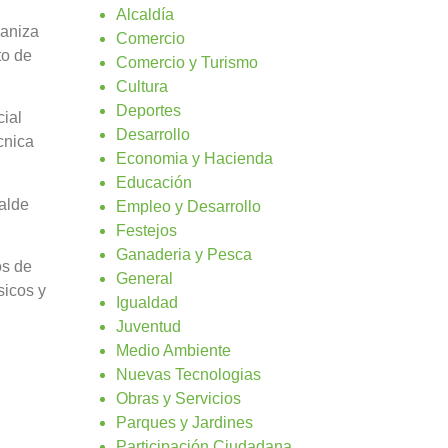
Alcaldía
ganiza
Comercio
to de
Comercio y Turismo
Cultura
Deportes
ial
Desarrollo
cnica
Economia y Hacienda
Educación
alde
Empleo y Desarrollo
Festejos
Ganaderia y Pesca
os de
General
sicos y
Igualdad
Juventud
Medio Ambiente
Nuevas Tecnologias
Obras y Servicios
Parques y Jardines
Participación Ciudadana