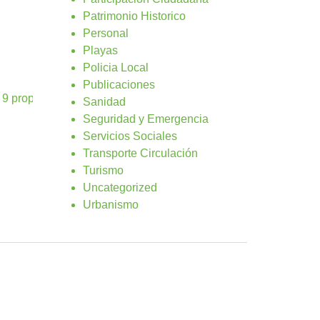
Patrimonio Historico
Personal
Playas
Policia Local
Publicaciones
a 9 propone Antigua para Arriado de Bandera
Sanidad
Seguridad y Emergencia
Servicios Sociales
Transporte Circulación
Turismo
Uncategorized
Urbanismo