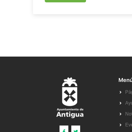
Menú
Pág
Ay
Not
Ev