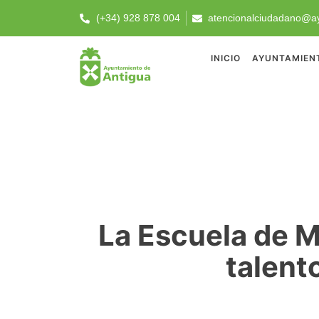
(+34) 928 878 004
atencionalciudadano@ay
INICIO
AYUNTAMIEN
La Escuela de M
talent