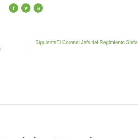
Siguiente
El Coronel Jefe del Regimiento Sori
o