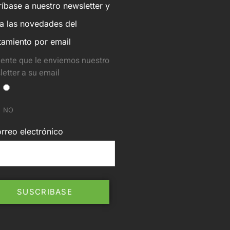
íbase a nuestro newsletter y
ba las novedades del
tamiento por email
ente que le enviemos nuestro
etter a su email
NO
rreo electrónico