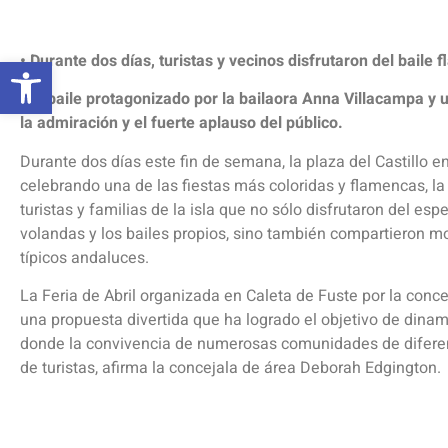
Abrir barra de herramientas
• Durante dos días, turistas y vecinos disfrutaron del baile 
• El baile protagonizado por la bailaora Anna Villacampa y u
la admiración y el fuerte aplauso del público.
Durante dos días este fin de semana, la plaza del Castillo e
celebrando una de las fiestas más coloridas y flamencas, la
turistas y familias de la isla que no sólo disfrutaron del esp
volandas y los bailes propios, sino también compartieron m
típicos andaluces.
La Feria de Abril organizada en Caleta de Fuste por la conc
una propuesta divertida que ha logrado el objetivo de dinami
donde la convivencia de numerosas comunidades de diferente
de turistas, afirma la concejala de área Deborah Edgington.