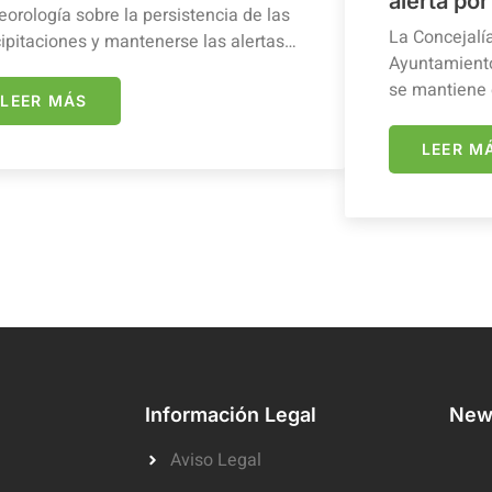
alerta por
orología sobre la persistencia de las
La Concejalí
ipitaciones y mantenerse las alertas…
Ayuntamiento
se mantiene 
LEER MÁS
LEER M
Información Legal
News
Aviso Legal