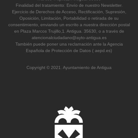
Finalidad del tratamiento: Envío de nuestro Newsletter.
Ejercicio de Derechos de Acceso, Rectificación, Supresión,
Oposición, Limitación, Portabilidad o retirada de su
consentimiento, enviando un escrito a nuestra dirección postal
en Plaza Marcos Trujillo,1. Antigua. 35630, o a través de
atencionalciudadano@ayto-antigua.es
También puede poner una reclamación ante la Agencia
Española de Protección de Datos ( aepd.es)
Copyright © 2021. Ayuntamiento de Antigua