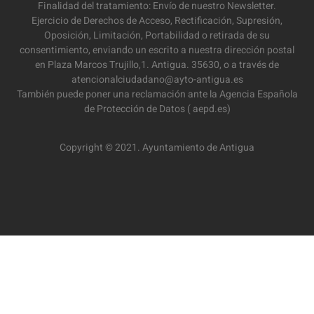
Finalidad del tratamiento: Envío de nuestro Newsletter.
Ejercicio de Derechos de Acceso, Rectificación, Supresión,
Oposición, Limitación, Portabilidad o retirada de su
consentimiento, enviando un escrito a nuestra dirección postal
en Plaza Marcos Trujillo,1. Antigua. 35630, o a través de
atencionalciudadano@ayto-antigua.es
También puede poner una reclamación ante la Agencia Española
de Protección de Datos ( aepd.es)
Copyright © 2021. Ayuntamiento de Antigua