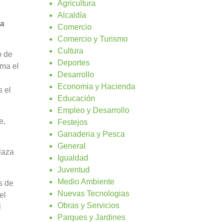
Agricultura
Alcaldía
la
Comercio
Comercio y Turismo
Cultura
o de
Deportes
rma el
Desarrollo
Economia y Hacienda
s el
Educación
Empleo y Desarrollo
e,
Festejos
Ganaderia y Pesca
General
laza
Igualdad
Juventud
Medio Ambiente
s de
Nuevas Tecnologias
el
Obras y Servicios
l
Parques y Jardines