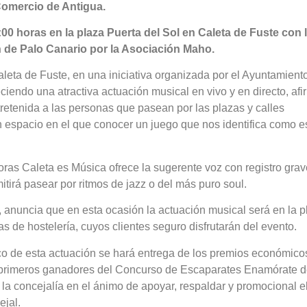
omercio de Antigua.
:00 horas en la plaza Puerta del Sol en Caleta de Fuste con 
 de Palo Canario por la Asociación Maho.
leta de Fuste, en una iniciativa organizada por el Ayuntamient
iendo una atractiva actuación musical en vivo y en directo, afi
retenida a las personas que pasean por las plazas y calles
n espacio en el que conocer un juego que nos identifica como e
ras Caleta es Música ofrece la sugerente voz con registro grav
tirá pasear por ritmos de jazz o del más puro soul.
 anuncia que en esta ocasión la actuación musical será en la p
s de hostelería, cuyos clientes seguro disfrutarán del evento.
co de esta actuación se hará entrega de los premios económico
es primeros ganadores del Concurso de Escaparates Enamórate d
la concejalía en el ánimo de apoyar, respaldar y promocional e
ejal.