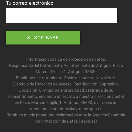
Tu correo electrónico
Información básica de protección de datos:
Responsable del tratamiento: Ayuntamiento de Antigua. Plaza
Marcos Trujillo,1. Antigua. 35630
Finalidad del tratamiento: Envío de nuestro Newsletter.
Ejercicio de Derechos de Acceso, Rectificación, Supresión,
Oposición, Limitación, Portabilidad o retirada de su
consentimiento, enviando un escrito a nuestra dirección postal
en Plaza Marcos Trujillo,1. Antigua. 35630, o a través de
atencionalciudadano@ayto-antigua.es
También puede poner una reclamación ante la Agencia Española
de Protección de Datos ( aepd.es)