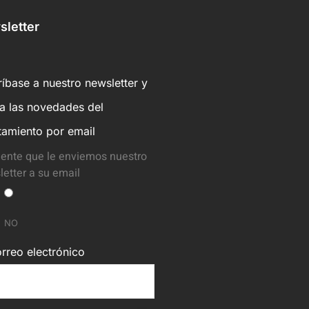
letter
íbase a nuestro newsletter y
ba las novedades del
tamiento por email
ente que le enviemos nuestro
etter a su email
NO
rreo electrónico