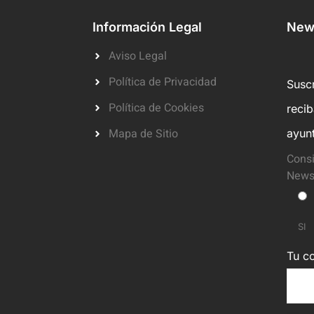
Información Legal
News
Aviso Legal
Política de Privacidad
Suscr
Política de Cookies
reci
Mapa de Sitio
ayun
Consi
Newsl
SI
Tu co