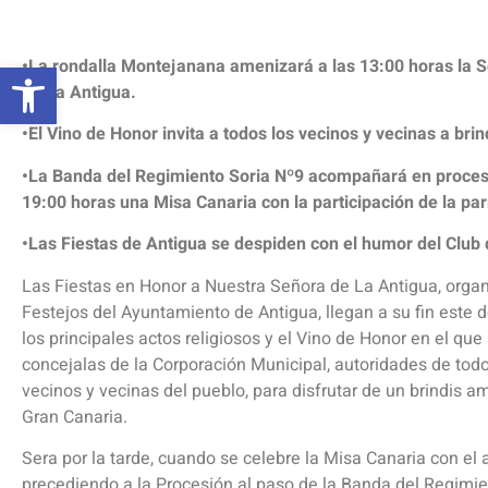
Abrir barra de herramientas
•La rondalla Montejanana amenizará a las 13:00 horas la 
de La Antigua.
•El Vino de Honor invita a todos los vecinos y vecinas a bri
•La Banda del Regimiento Soria Nº9 acompañará en procesió
19:00 horas una Misa Canaria con la participación de la p
•Las Fiestas de Antigua se despiden con el humor del Club
Las Fiestas en Honor a Nuestra Señora de La Antigua, organ
Festejos del Ayuntamiento de Antigua, llegan a su fin este 
los principales actos religiosos y el Vino de Honor en el que
concejalas de la Corporación Municipal, autoridades de todo
vecinos y vecinas del pueblo, para disfrutar de un brindis
Gran Canaria.
Sera por la tarde, cuando se celebre la Misa Canaria con e
precediendo a la Procesión al paso de la Banda del Regimie