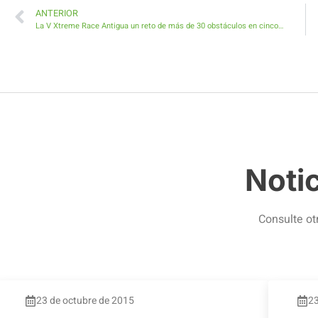
ANTERIOR
La V Xtreme Race Antigua un reto de más de 30 obstáculos en cinco kilómetros de tierra, barro y agua
Noti
Consulte ot
23 de octubre de 2015
23