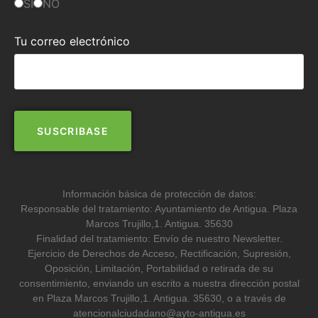
SI
NO
Tu correo electrónico
Información básica de protección de datos:
Responsable del tratamiento: Ayuntamiento de Antigua. Plaza
Marcos Trujillo,1. Antigua. 35630
Finalidad del tratamiento: Envío de nuestro Newsletter.
Ejercicio de Derechos de Acceso, Rectificación, Supresión,
Oposición, Limitación, Portabilidad o retirada de su
consentimiento, enviando un escrito a nuestra dirección postal
en Plaza Marcos Trujillo,1. Antigua. 35630, o a través de
atencionalciudadano@ayto-antigua.es