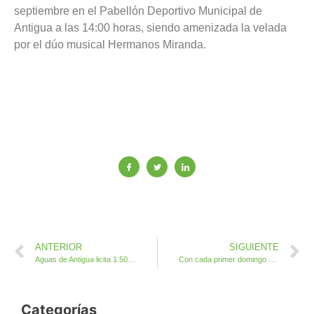
septiembre en el Pabellón Deportivo Municipal de
Antigua a las 14:00 horas, siendo amenizada la velada
por el dúo musical Hermanos Miranda.
ANTERIOR
SIGUIENTE
Aguas de Antigua licita 1.500 nuevos contadores para Caleta de Fuste y Costa de Antigua
Con cada primer domingo de mes llega el Mercado Agrícola de Antigua
Categorías