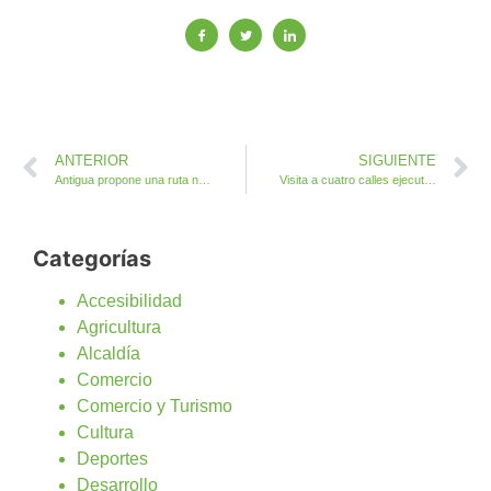
ANTERIOR
SIGUIENTE
Antigua propone una ruta nocturna por los senderos de Mafasca
Visita a cuatro calles ejecutadas por el Ayuntamiento de Antigua con fondos FDCAN en Caleta de Fuste
Categorías
Accesibilidad
Agricultura
Alcaldía
Comercio
Comercio y Turismo
Cultura
Deportes
Desarrollo