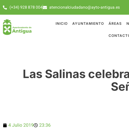
(+34) 928 878 004
atencionalciudadano@ayto-antigua.es
INICIO
AYUNTAMIENTO
ÁREAS
N
CONTACT
Las Salinas celebr
Se
4 Julio 2019
23:36