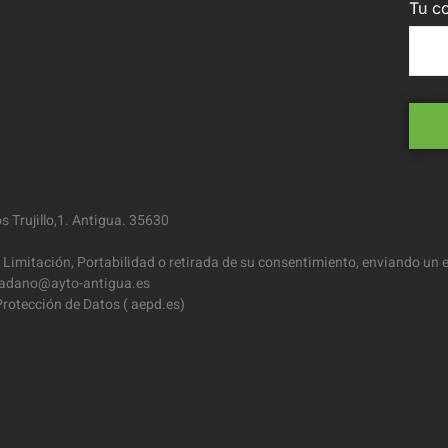
Tu co
 Trujillo,1. Antigua. 35630
 Limitación, Portabilidad o retirada de su consentimiento, enviando un e
iudadano@ayto-antigua.es
rotección de Datos ( aepd.es)