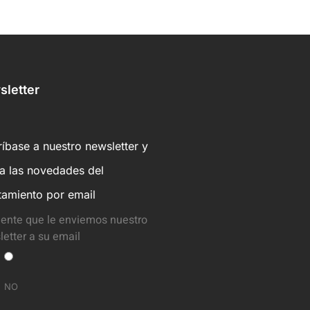
letter
íbase a nuestro newsletter y
ba las novedades del
tamiento por email
ente que le enviemos nuestro
etter a su email
NO