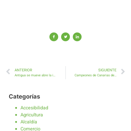
ANTERIOR
SIGUIENTE
Antigua se mueve abre la inscripción a la Caminata Nocturna de Valles de Ortega a Tiscamanita
Campeones de Canarias del rugby y la lucha empujan juntos en Antigua
Categorías
Accesibilidad
Agricultura
Alcaldía
Comercio