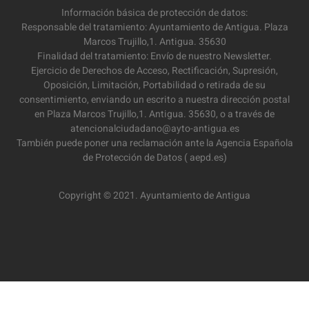
Información básica de protección de datos:
Responsable del tratamiento: Ayuntamiento de Antigua. Plaza
Marcos Trujillo,1. Antigua. 35630
Finalidad del tratamiento: Envío de nuestro Newsletter.
Ejercicio de Derechos de Acceso, Rectificación, Supresión,
Oposición, Limitación, Portabilidad o retirada de su
consentimiento, enviando un escrito a nuestra dirección postal
en Plaza Marcos Trujillo,1. Antigua. 35630, o a través de
atencionalciudadano@ayto-antigua.es
También puede poner una reclamación ante la Agencia Española
de Protección de Datos ( aepd.es)
Copyright © 2021. Ayuntamiento de Antigua