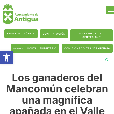
SEDE ELECTRÓNICA
MANCOMUNIDAD
CONTRATACIÓN
CENTRO SUR
PORTAL TRIBUTARIO
COMISIONADO TRANSPARENCIA
PAGOS
Abrir barra de herramientas
Los ganaderos del
Mancomún celebran
una magnífica
apañada en el Valle