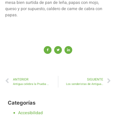
mesa bien surtida de pan de leña, papas con mojo,
queso y por supuesto, caldero de carne de cabra con
papas.
ANTERIOR
SIGUIENTE
Antigua celebra la Prueba APM del Circuito Canario de Trabajo de Campo para perros de Muestra
Los senderistas de Antigua recorren los asentamientos y barrancos de Guisguey a La Caldereta
Categorías
Accesibilidad