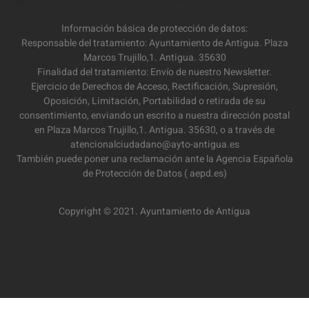
Información básica de protección de datos:
Responsable del tratamiento: Ayuntamiento de Antigua. Plaza
Marcos Trujillo,1. Antigua. 35630
Finalidad del tratamiento: Envío de nuestro Newsletter.
Ejercicio de Derechos de Acceso, Rectificación, Supresión,
Oposición, Limitación, Portabilidad o retirada de su
consentimiento, enviando un escrito a nuestra dirección postal
en Plaza Marcos Trujillo,1. Antigua. 35630, o a través de
atencionalciudadano@ayto-antigua.es
También puede poner una reclamación ante la Agencia Española
de Protección de Datos ( aepd.es)
Copyright © 2021. Ayuntamiento de Antigua