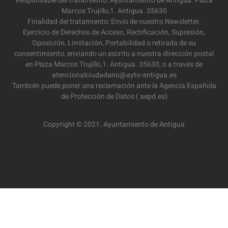
Responsable del tratamiento: Ayuntamiento de Antigua. Plaza
Marcos Trujillo,1. Antigua. 35630
Finalidad del tratamiento: Envío de nuestro Newsletter.
Ejercicio de Derechos de Acceso, Rectificación, Supresión,
Oposición, Limitación, Portabilidad o retirada de su
consentimiento, enviando un escrito a nuestra dirección postal
en Plaza Marcos Trujillo,1. Antigua. 35630, o a través de
atencionalciudadano@ayto-antigua.es
También puede poner una reclamación ante la Agencia Española
de Protección de Datos ( aepd.es)
Copyright © 2021. Ayuntamiento de Antigua