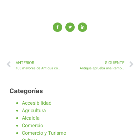
ANTERIOR
SIGUIENTE
105 mayores de Antigua confirman su embarque al Crucero por el Mediterráneo
Antigua aprueba una Remodelación vial en Caleta de Fuste por 2,5 millones de euros
Categorías
Accesibilidad
Agricultura
Alcaldía
Comercio
Comercio y Turismo