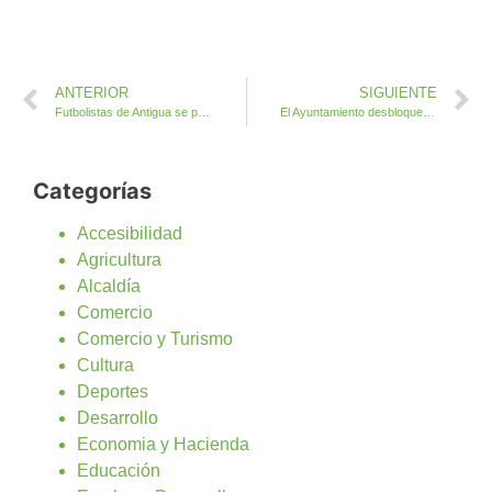
ANTERIOR
SIGUIENTE
Futbolistas de Antigua se proclaman campeonas de Canarias con la selección de Fuerteventura
El Ayuntamiento desbloquea la Peatonal Orchilla en Caleta de Fuste comenzando las obras por 600.000 euros
Categorías
Accesibilidad
Agricultura
Alcaldía
Comercio
Comercio y Turismo
Cultura
Deportes
Desarrollo
Economia y Hacienda
Educación