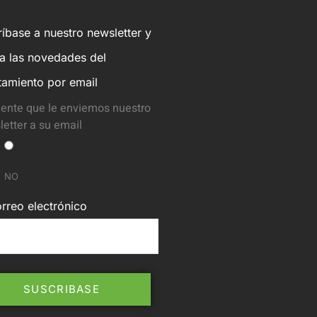
íbase a nuestro newsletter y
ba las novedades del
tamiento por email
ente que le enviemos nuestro
etter a su email
NO
rreo electrónico