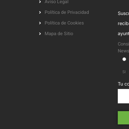
Aviso Legal
Política de Privacidad
Suscr
Política de Cookies
reci
Mapa de Sitio
ayun
Consi
Newsl
SI
Tu co