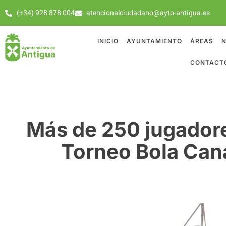
(+34) 928 878 004
atencionalciudadano@ayto-antigua.es
INICIO
AYUNTAMIENTO
ÁREAS
N
CONTACT
Más de 250 jugadore
Torneo Bola Can