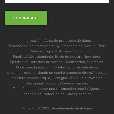
Información básica de protección de datos:
Responsable del tratamiento: Ayuntamiento de Antigua. Plaza
Marcos Trujillo,1. Antigua. 35630
Finalidad del tratamiento: Envío de nuestro Newsletter.
Ejercicio de Derechos de Acceso, Rectificación, Supresión,
Oposición, Limitación, Portabilidad o retirada de su
consentimiento, enviando un escrito a nuestra dirección postal
en Plaza Marcos Trujillo,1. Antigua. 35630, o a través de
atencionalciudadano@ayto-antigua.es
También puede poner una reclamación ante la Agencia
Española de Protección de Datos ( aepd.es)
Copyright © 2021. Ayuntamiento de Antigua