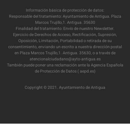
Información básica de protección de datos:
Responsable del tratamiento: Ayuntamiento de Antigua. Plaza
Marcos Trujillo,1. Antigua. 35630
Finalidad del tratamiento: Envío de nuestro Newsletter.
Ejercicio de Derechos de Acceso, Rectificación, Supresión,
Oposición, Limitación, Portabilidad o retirada de su
consentimiento, enviando un escrito a nuestra dirección postal
en Plaza Marcos Trujillo,1. Antigua. 35630, o a través de
atencionalciudadano@ayto-antigua.es
También puede poner una reclamación ante la Agencia Española
de Protección de Datos ( aepd.es)
Copyright © 2021. Ayuntamiento de Antigua