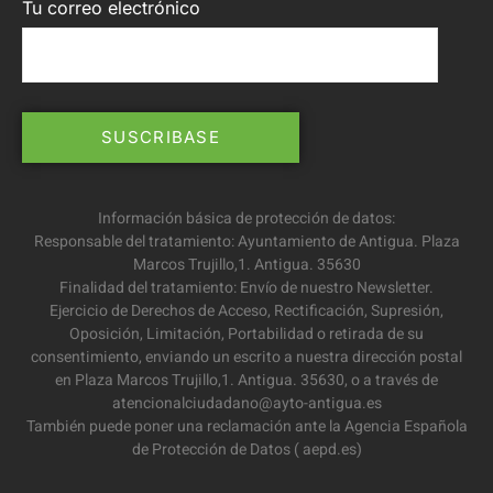
Tu correo electrónico
Información básica de protección de datos:
Responsable del tratamiento: Ayuntamiento de Antigua. Plaza
Marcos Trujillo,1. Antigua. 35630
Finalidad del tratamiento: Envío de nuestro Newsletter.
Ejercicio de Derechos de Acceso, Rectificación, Supresión,
Oposición, Limitación, Portabilidad o retirada de su
consentimiento, enviando un escrito a nuestra dirección postal
en Plaza Marcos Trujillo,1. Antigua. 35630, o a través de
atencionalciudadano@ayto-antigua.es
También puede poner una reclamación ante la Agencia Española
de Protección de Datos ( aepd.es)