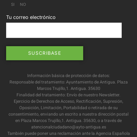
SI
NO
Tu correo electrónico
Información básica de protección de datos:
Responsable del tratamiento: Ayuntamiento de Antigua. Plaza
Marcos Trujillo,1. Antigua. 35630
Finalidad del tratamiento: Envío de nuestro Newsletter.
Ejercicio de Derechos de Acceso, Rectificación, Supresión,
Oposición, Limitación, Portabilidad o retirada de su
consentimiento, enviando un escrito a nuestra dirección postal
en Plaza Marcos Trujillo,1. Antigua. 35630, o a través de
atencionalciudadano@ayto-antigua.es
También puede poner una reclamación ante la Agencia Española