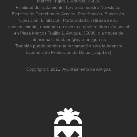
Marcos Trujillo,1. Antigua. 35630
Finalidad del tratamiento: Envío de nuestro Newsletter.
Ejercicio de Derechos de Acceso, Rectificación, Supresión,
Oposición, Limitación, Portabilidad o retirada de su
consentimiento, enviando un escrito a nuestra dirección postal
en Plaza Marcos Trujillo,1. Antigua. 35630, o a través de
atencionalciudadano@ayto-antigua.es
También puede poner una reclamación ante la Agencia
Española de Protección de Datos ( aepd.es)
Copyright © 2021. Ayuntamiento de Antigua