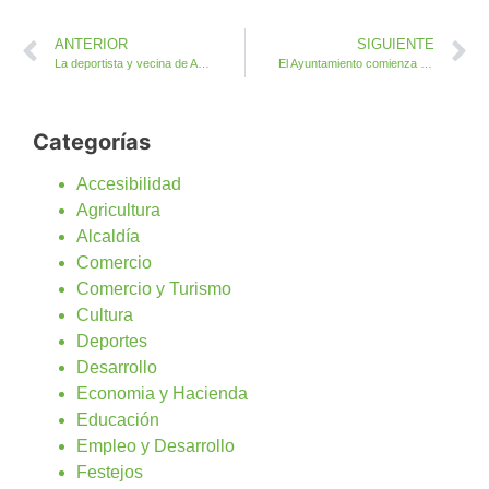
ANTERIOR
SIGUIENTE
La deportista y vecina de Antigua Carla Brito reconocida como Mejor jugadora con progresión de España
El Ayuntamiento comienza marzo con la ejecución de 800.000 euros en obras de saneamiento y asfaltado en La Corte y Triquivijate
Categorías
Accesibilidad
Agricultura
Alcaldía
Comercio
Comercio y Turismo
Cultura
Deportes
Desarrollo
Economia y Hacienda
Educación
Empleo y Desarrollo
Festejos