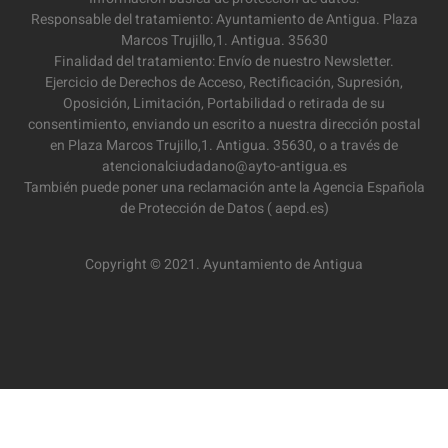
Responsable del tratamiento: Ayuntamiento de Antigua. Plaza
Marcos Trujillo,1. Antigua. 35630
Finalidad del tratamiento: Envío de nuestro Newsletter.
Ejercicio de Derechos de Acceso, Rectificación, Supresión,
Oposición, Limitación, Portabilidad o retirada de su
consentimiento, enviando un escrito a nuestra dirección postal
en Plaza Marcos Trujillo,1. Antigua. 35630, o a través de
atencionalciudadano@ayto-antigua.es
También puede poner una reclamación ante la Agencia Española
de Protección de Datos ( aepd.es)
Copyright © 2021. Ayuntamiento de Antigua