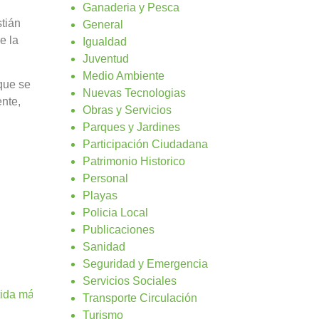
Ganaderia y Pesca
tián
General
e la
Igualdad
Juventud
Medio Ambiente
 que se
Nuevas Tecnologias
nte,
Obras y Servicios
Parques y Jardines
Participación Ciudadana
Patrimonio Historico
Personal
Playas
Policia Local
Publicaciones
Sanidad
Seguridad y Emergencia
Servicios Sociales
tida más alta a la Subvención de Deportes
Transporte Circulación
Turismo