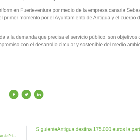
niform en Fuerteventura por medio de la empresa canaria Sebas
el primer momento por el Ayuntamiento de Antigua y el cuerpo d
nda a la demanda que precisa el servicio público, son objetivos
omiso con el desarrollo circular y sostenible del medio ambie
Siguiente
Antigua destina 175.000 euros la par
Reanimación y siempre mantener la calma principios del Curso de Primeros Auxilios