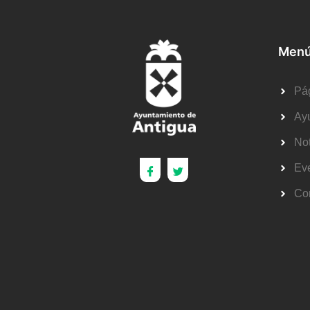
Menú
Pág
Ay
Not
Ev
Co