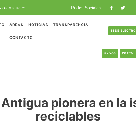
to-antigua.es
Redes Sociales :
TO
ÁREAS
NOTICIAS
TRANSPARENCIA
SEDE ELECTR
CONTACTO
PORTAL
PAGOS
 Antigua pionera en la 
reciclables