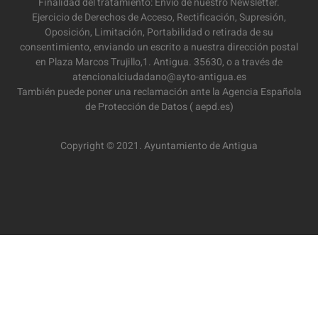
Finalidad del tratamiento: Envío de nuestro Newsletter.
Ejercicio de Derechos de Acceso, Rectificación, Supresión,
Oposición, Limitación, Portabilidad o retirada de su
consentimiento, enviando un escrito a nuestra dirección postal
en Plaza Marcos Trujillo,1. Antigua. 35630, o a través de
atencionalciudadano@ayto-antigua.es
También puede poner una reclamación ante la Agencia Española
de Protección de Datos ( aepd.es)
Copyright © 2021. Ayuntamiento de Antigua