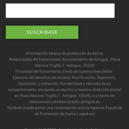
Información básica de protección de datos:
Responsable del tratamiento: Ayuntamiento de Antigua. Plaza
Marcos Trujillo,1. Antigua. 35630
Finalidad del tratamiento: Envío de nuestro Newsletter.
Ejercicio de Derechos de Acceso, Rectificación, Supresión,
Oposición, Limitación, Portabilidad o retirada de su
consentimiento, enviando un escrito a nuestra dirección postal
en Plaza Marcos Trujillo,1. Antigua. 35630, o a través de
atencionalciudadano@ayto-antigua.es
También puede poner una reclamación ante la Agencia Española
de Protección de Datos ( aepd.es)