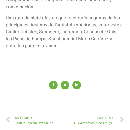
conversación.
Una ruta de siete días en que recorrerán algunos de los
principales destinos de Cantabria y Asturias, entre estos,
Castro Urdiales, Sardinero, Liérganes, Cangas de Onís,
los Picos de Europa, Santillana del Mar o Cabárceno
entre los parajes a visitar.
ANTERIOR
SIGUIENTE
Beatriz Laparra leyenda nacional, europea e internacional de Tiro regresa al Club Morro Negro
El Ayuntamiento de Antigua felicita el regreso de la Asociación Triquivijateando