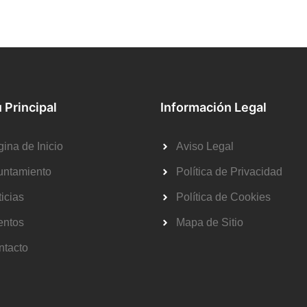
 Principal
Información Legal
ina de Inicio
Aviso Legal
untamiento
Política de Privacidad
icias
Política de Cookies
entos
Mapa de Sitio
ntacto