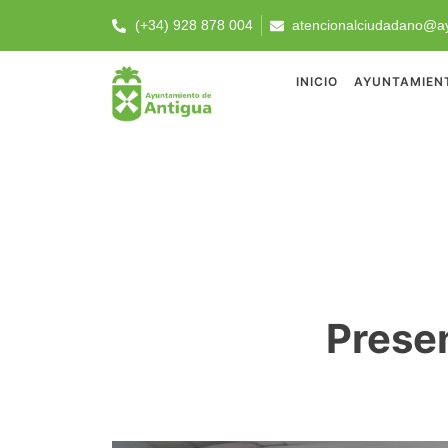
(+34) 928 878 004
atencionalciudadano@ay
INICIO
AYUNTAMIEN
Prese