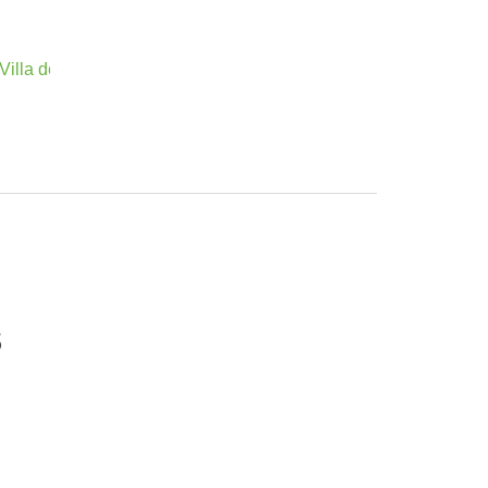
illa de Arafo y La Antigua
s