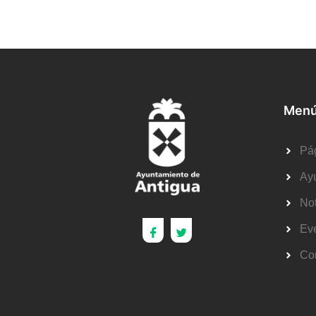
Menú
Pág
Ay
Not
Ev
Co