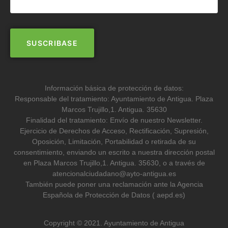
Información básica de protección de datos:
Responsable del tratamiento: Ayuntamiento de Antigua. Plaza
Marcos Trujillo,1. Antigua. 35630
Finalidad del tratamiento: Envío de nuestro Newsletter.
Ejercicio de Derechos de Acceso, Rectificación, Supresión,
Oposición, Limitación, Portabilidad o retirada de su
consentimiento, enviando un escrito a nuestra dirección postal
en Plaza Marcos Trujillo,1. Antigua. 35630, o a través de
atencionalciudadano@ayto-antigua.es
También puede poner una reclamación ante la Agencia
Española de Protección de Datos ( aepd.es)
Copyright © 2021. Ayuntamiento de Antigua