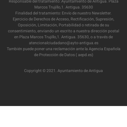
Responsable del tratamiento: Ayuntamiento de Antigua. Plaza
Marcos Trujillo,1. Antigua. 35630
Finalidad del tratamiento: Envío de nuestro Newsletter.
Ejercicio de Derechos de Acceso, Rectificación, Supresión,
Oposición, Limitación, Portabilidad o retirada de su
consentimiento, enviando un escrito a nuestra dirección postal
en Plaza Marcos Trujillo,1. Antigua. 35630, o a través de
atencionalciudadano@ayto-antigua.es
También puede poner una reclamación ante la Agencia Española
de Protección de Datos ( aepd.es)
Copyright © 2021. Ayuntamiento de Antigua