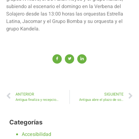
subiendo al escenario el domingo en la Verbena del
Solajero desde las 13:00 horas las orquestas Estrella
Latina, Jacomar y el Grupo Bomba y su orquesta y el
grupo Kandela.
ANTERIOR
SIGUIENTE
Antigua finaliza y recepciona la Remodelación Integral de la Avenida Virgen de la Peña en Caleta de Fuste
Antigua abre el plazo de solicitud de Subvención para asociaciones y entidades sociales sin ánimo de lucro
Categorías
Accesibilidad