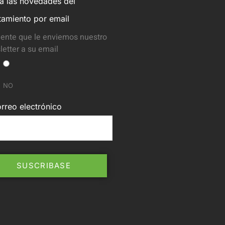
ba las novedades del
tamiento por email
ente que le enviemos nuestro
etter a su email
NO
rreo electrónico