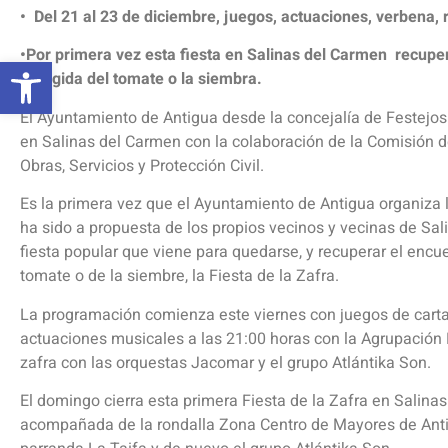
• Del 21 al 23 de diciembre, juegos, actuaciones, verbena,
•Por primera vez esta fiesta en Salinas del Carmen recuper
Abrir barra de herramientas
recogida del tomate o la siembra.
El Ayuntamiento de Antigua desde la concejalía de Festejos 
en Salinas del Carmen con la colaboración de la Comisión de
Obras, Servicios y Protección Civil.
Es la primera vez que el Ayuntamiento de Antigua organiza la
ha sido a propuesta de los propios vecinos y vecinas de Sal
fiesta popular que viene para quedarse, y recuperar el encue
tomate o de la siembre, la Fiesta de la Zafra.
La programación comienza este viernes con juegos de carta
actuaciones musicales a las 21:00 horas con la Agrupación F
zafra con las orquestas Jacomar y el grupo Atlántika Son.
El domingo cierra esta primera Fiesta de la Zafra en Salin
acompañada de la rondalla Zona Centro de Mayores de Antigu