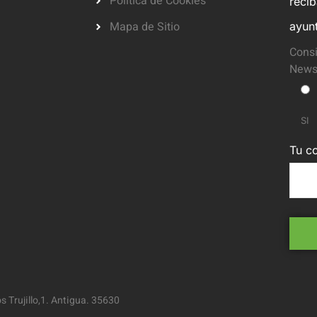
Política de Cookies
reci
Mapa de Sitio
ayun
Consi
Newsl
SI
Tu co
 Trujillo,1. Antigua. 35630