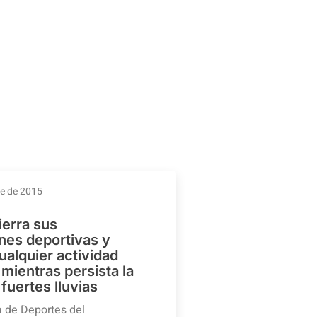
re de 2015
ierra sus
ones deportivas y
ualquier actividad
mientras persista la
 fuertes lluvias
a de Deportes del