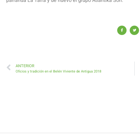
parranda La Taifa y de nuevo el grupo Atlántika Son.
ANTERIOR
Oficios y tradición en el Belén Viviente de Antigua 2018