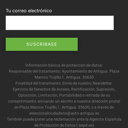
Tu correo electrónico
Información básica de protección de datos:
Responsable del tratamiento: Ayuntamiento de Antigua. Plaza
Marcos Trujillo,1. Antigua. 35630
Finalidad del tratamiento: Envío de nuestro Newsletter.
Ejercicio de Derechos de Acceso, Rectificación, Supresión,
Oposición, Limitación, Portabilidad o retirada de su
consentimiento, enviando un escrito a nuestra dirección postal
en Plaza Marcos Trujillo,1. Antigua. 35630, o a través de
atencionalciudadano@ayto-antigua.es
También puede poner una reclamación ante la Agencia Española
de Protección de Datos ( aepd.es)