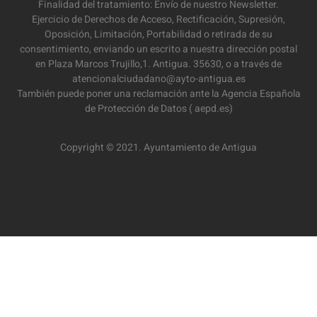
Finalidad del tratamiento: Envío de nuestro Newsletter.
Ejercicio de Derechos de Acceso, Rectificación, Supresión,
Oposición, Limitación, Portabilidad o retirada de su
consentimiento, enviando un escrito a nuestra dirección postal
en Plaza Marcos Trujillo,1. Antigua. 35630, o a través de
atencionalciudadano@ayto-antigua.es
También puede poner una reclamación ante la Agencia Española
de Protección de Datos ( aepd.es)
Copyright © 2021. Ayuntamiento de Antigua